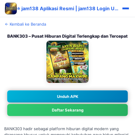
⭐ jam138 Aplikasi Resmi | jam138 Login Unduh Aman
← Kembali ke Beranda
BANK303 – Pusat Hiburan Digital Terlengkap dan Tercepat
Unduh APK
Daftar Sekarang
BANK303 hadir sebagai platform hiburan digital modern yang
dirancang khusus untuk memenuhi kebutuhan gaya hidup milenial