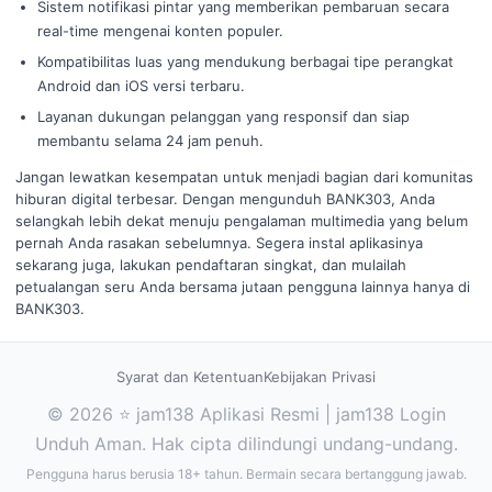
Sistem notifikasi pintar yang memberikan pembaruan secara
real-time mengenai konten populer.
Kompatibilitas luas yang mendukung berbagai tipe perangkat
Android dan iOS versi terbaru.
Layanan dukungan pelanggan yang responsif dan siap
membantu selama 24 jam penuh.
Jangan lewatkan kesempatan untuk menjadi bagian dari komunitas
hiburan digital terbesar. Dengan mengunduh BANK303, Anda
selangkah lebih dekat menuju pengalaman multimedia yang belum
pernah Anda rasakan sebelumnya. Segera instal aplikasinya
sekarang juga, lakukan pendaftaran singkat, dan mulailah
petualangan seru Anda bersama jutaan pengguna lainnya hanya di
BANK303.
Syarat dan Ketentuan
Kebijakan Privasi
© 2026 ⭐ jam138 Aplikasi Resmi | jam138 Login
Unduh Aman. Hak cipta dilindungi undang-undang.
Pengguna harus berusia 18+ tahun. Bermain secara bertanggung jawab.