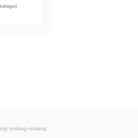
 kategori
ungi undang-undang.