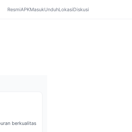
Resmi
APK
Masuk
Unduh
Lokasi
Diskusi
uran berkualitas