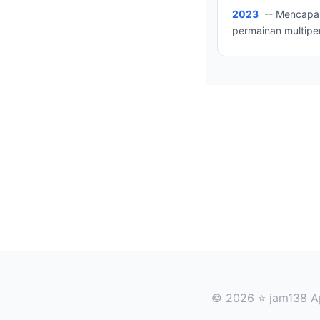
2023
-- Mencapai 
permainan multipe
© 2026 ⭐ jam138 Ap