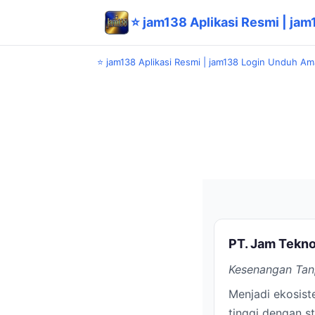
⭐ jam138 Aplikasi Resmi | ja
⭐ jam138 Aplikasi Resmi | jam138 Login Unduh A
PT. Jam Tekno
Kesenangan Tan
Menjadi ekosist
tinggi dengan s