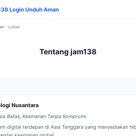
m138 Login Unduh Aman
man
›
Lokasi
Tentang jam138
logi Nusantara
pa Batas, Keamanan Tanpa Kompromi
em digital terdepan di Asia Tenggara yang menyediakan hib
tandar keamanan global.