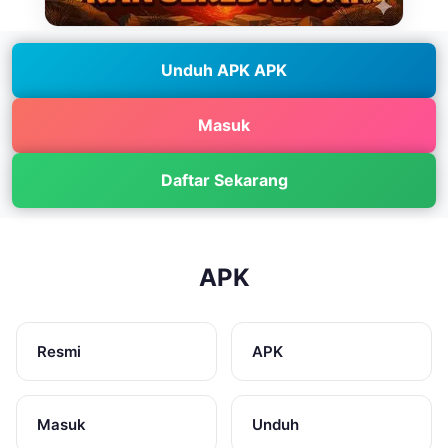
Unduh APK APK
Masuk
Daftar Sekarang
APK
Resmi
APK
Masuk
Unduh