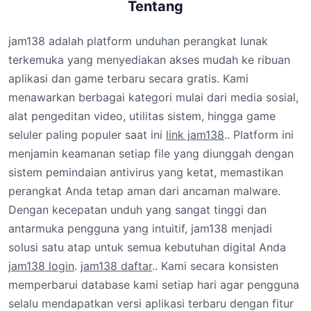
Tentang
jam138 adalah platform unduhan perangkat lunak
terkemuka yang menyediakan akses mudah ke ribuan
aplikasi dan game terbaru secara gratis. Kami
menawarkan berbagai kategori mulai dari media sosial,
alat pengeditan video, utilitas sistem, hingga game
seluler paling populer saat ini
link jam138
.. Platform ini
menjamin keamanan setiap file yang diunggah dengan
sistem pemindaian antivirus yang ketat, memastikan
perangkat Anda tetap aman dari ancaman malware.
Dengan kecepatan unduh yang sangat tinggi dan
antarmuka pengguna yang intuitif, jam138 menjadi
solusi satu atap untuk semua kebutuhan digital Anda
jam138 login
.
jam138 daftar
.. Kami secara konsisten
memperbarui database kami setiap hari agar pengguna
selalu mendapatkan versi aplikasi terbaru dengan fitur