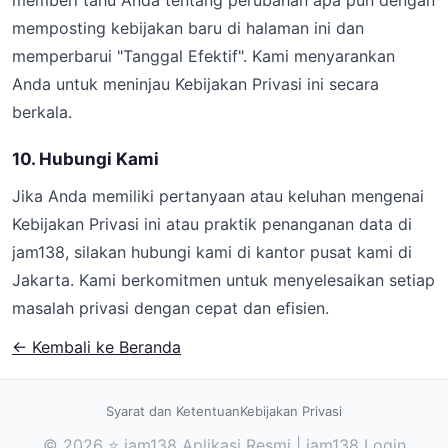
memberi tahu Anda tentang perubahan apa pun dengan
memposting kebijakan baru di halaman ini dan
memperbarui "Tanggal Efektif". Kami menyarankan
Anda untuk meninjau Kebijakan Privasi ini secara
berkala.
10. Hubungi Kami
Jika Anda memiliki pertanyaan atau keluhan mengenai
Kebijakan Privasi ini atau praktik penanganan data di
jam138, silakan hubungi kami di kantor pusat kami di
Jakarta. Kami berkomitmen untuk menyelesaikan setiap
masalah privasi dengan cepat dan efisien.
← Kembali ke Beranda
Syarat dan Ketentuan
Kebijakan Privasi
© 2026 ⭐ jam138 Aplikasi Resmi | jam138 Login