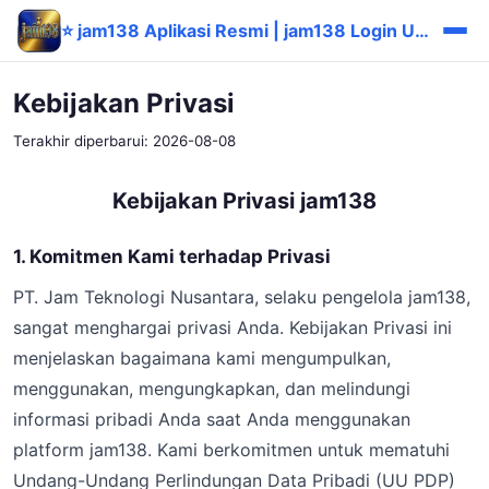
⭐ jam138 Aplikasi Resmi | jam138 Login Unduh Aman
Kebijakan Privasi
Terakhir diperbarui: 2026-08-08
Kebijakan Privasi jam138
1. Komitmen Kami terhadap Privasi
PT. Jam Teknologi Nusantara, selaku pengelola jam138,
sangat menghargai privasi Anda. Kebijakan Privasi ini
menjelaskan bagaimana kami mengumpulkan,
menggunakan, mengungkapkan, dan melindungi
informasi pribadi Anda saat Anda menggunakan
platform jam138. Kami berkomitmen untuk mematuhi
Undang-Undang Perlindungan Data Pribadi (UU PDP)