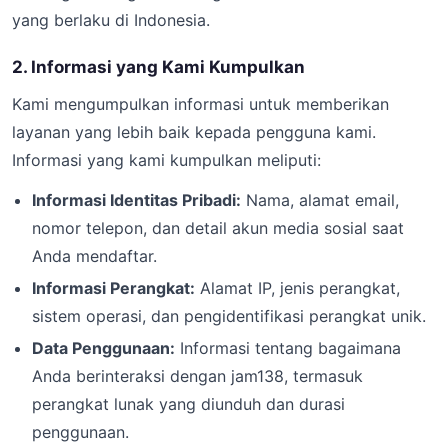
yang berlaku di Indonesia.
2. Informasi yang Kami Kumpulkan
Kami mengumpulkan informasi untuk memberikan
layanan yang lebih baik kepada pengguna kami.
Informasi yang kami kumpulkan meliputi:
Informasi Identitas Pribadi:
Nama, alamat email,
nomor telepon, dan detail akun media sosial saat
Anda mendaftar.
Informasi Perangkat:
Alamat IP, jenis perangkat,
sistem operasi, dan pengidentifikasi perangkat unik.
Data Penggunaan:
Informasi tentang bagaimana
Anda berinteraksi dengan jam138, termasuk
perangkat lunak yang diunduh dan durasi
penggunaan.