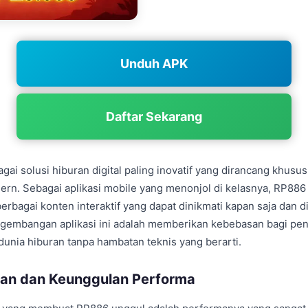
Unduh APK
Daftar Sekarang
gai solusi hiburan digital paling inovatif yang dirancang khus
rn. Sebagai aplikasi mobile yang menonjol di kelasnya, RP88
erbagai konten interaktif yang dapat dinikmati kapan saja dan d
gembangan aplikasi ini adalah memberikan kebebasan bagi pe
unia hiburan tanpa hambatan teknis yang berarti.
lan dan Keunggulan Performa