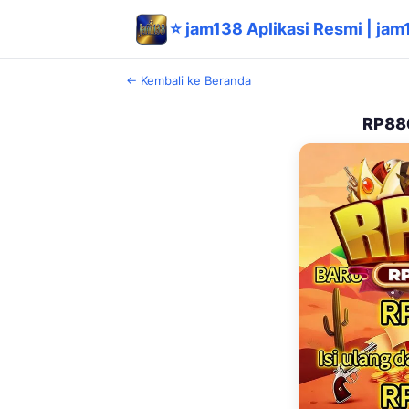
⭐ jam138 Aplikasi Resmi | ja
← Kembali ke Beranda
RP886