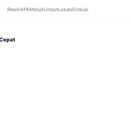
Resmi
APK
Masuk
Unduh
Lokasi
Diskusi
 Cepat