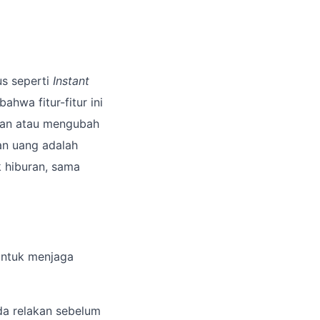
us seperti
Instant
hwa fitur-fitur ini
gan atau mengubah
an uang adalah
k hiburan, sama
untuk menjaga
a relakan sebelum