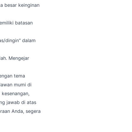
a besar keinginan
emiliki batasan
as/dingin" dalam
lah. Mengejar
engan tema
lawan mumi di
77 kesenangan,
ng jawab di atas
eraan Anda, segera